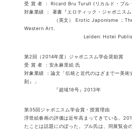
受 賞 者 ： Ricard Bru Turull (リカルド・
対象業績 ： 著書『エロティック・ジャポニス
（英文） Erotic Japonisme ；The Influe
Western Art.
Leiden: Hotei Publishing 
第2回（2014年度）ジャポニスム学会奨励賞
受 賞 者 ：安永麻里絵 氏
対象業績 ：論文「伝統と近代のはざまでー美術
刻』」
『超域18号』2013年
第35回ジャポニスム学会賞・授賞理由
浮世絵春画の評価は近年高まってきている。20
たことは話題にのぼった。ブル氏は、同展覧会