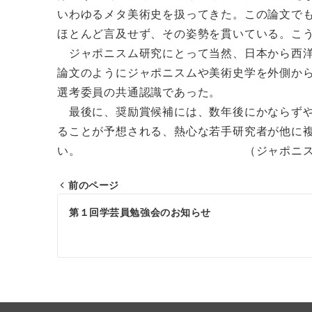
いわゆるメタ美術史を扱ってきた。この論文で
ほとんど言及せず、その姿勢を貫いている。こ
ジャポニスム研究にとって当然、日本から西洋
論文のようにジャポニスムや美術史学を外側か
選考委員の共通認識であった。
最後に、奨励賞候補には、数年後にかならずや
ることが予想される、熱心な若手研究者が他に
い。 （ジャポニスム学会奨
前のページ
投
第１回学芸員勉強会のお知らせ
稿
ナ
ビ
ゲ