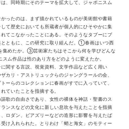
書は、同時期にそのテーマを拡大して、ジャポニスム
。
なかったのは、まず描かれているものが美術館や書籍
そして歴史においても所蔵者が個人的にひそやかに集
られてこなかったことにある。そのようなタブーにブ
起とともに、この研究に取り組んだ。①春画はいつ西
を集めたか。③芸術家たちはそこから何を学びどんな
ニスム作品は性のあり方をどのように変えたか。
ンに関する言説、視覚資料、文学作品など広く用い
やザカリ・アストリュックらのジャングラールの会、
ブトーらのコレクションに春画がすでに入っていて、
されていたことを指摘する。
の謳歌の自由さであり、女性の裸体を神話・聖書のス
フランスなどの文化に新しい息吹を与えたことを指摘
ク、ロダン、ビアズリーなどの造形に影響を与えたば
も受け入れられた。とりわけ「蛸と海女」のモティー