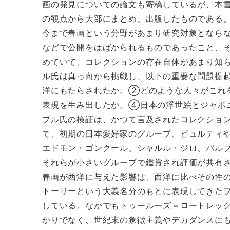
画の発見についての論文も寄稿しているが、本
の観点から大部にまとめ、出版したものである
今まで春画という分野があまり研究対象となら
などで公開をはばかられるものであったこと、
めていて、コレクションの存在自体があまり知
ル氏は真っ向から挑戦し、以下の重要な問題提
洋にもたらされたか。②どのような人々がこれ
表現を生み出したか。④日本の浮世絵とジャポ
ブル氏の検証は、かつて言及されたコレクショ
て、初期の日本愛好家のグループ、ビュルティ
エドモン・ゴンクール、シャルル・ジロ、バル
それらが小さいグループで鑑賞され評価が共有
春画が西洋に与えた影響は、西洋に比べその性
トーリーという大義名分のもとに表現してきた
している。なかでもトゥールーズ＝ロートレッ
かりでなく、世紀末の象徴主義やデカダンスに