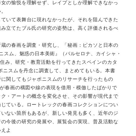
海女の愉悦を理解せず、レイプとしか理解できなかっ
い。
していて表舞台に現れなかったが、それを阻んできた
組み立てたブル氏の研究の姿勢は、高く評価されるべ
所蔵の春画を調査・研究し、「秘画：ピカソと日本の
ポニスム、魅惑の日本美術』（バルセロナ、カイシャ・
氏が住み、研究・教育活動を行ってきたスペインのカタ
ャポニスムを丹念に調査して、まとめてもいる。本書
野に関してもジャポニスムのリサーチを行ったもの
ちが春画の構図や線の表現を借用・模倣したばかりで
ック・アートの概念を変化させ、その影響が現代まで
論じている。ロートレックの春画コレクションについ
ていない箇所もあるが、新しい発見も多く、近年のジ
者の今後の研究の発展や、展覧会の実現、普及活動な
いえよ