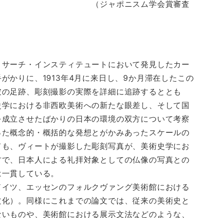
ニスム学会賞審査
リサーチ・インスティテュートにおいて発見したカー
がかりに、1913年4月に来日し、9か月滞在したこの
彼の足跡、彫刻撮影の実際を詳細に追跡するととも
史学における非西欧美術への新たな眼差し、そして国
を成立させたばかりの日本の環境の双方について考察
った概念的・概括的な発想とがかみあったスケールの
ても、ヴィートが撮影した彫刻写真が、美術史学にお
方で、日本人による礼拝対象としての仏像の写真との
は一貫している。
イツ、エッセンのフォルクヴァング美術館における
文化）。同様にこれまでの論文では、従来の美術史と
ないものや、美術館における展示文法などのような、