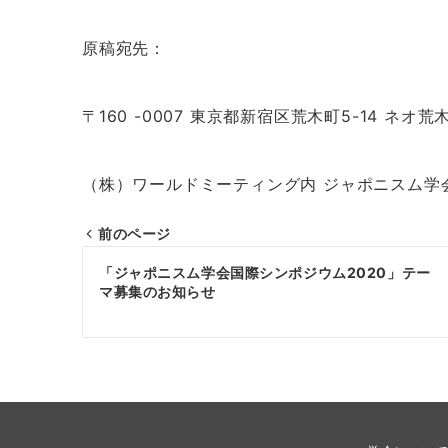
原稿宛先：
〒160 -0007 東京都新宿区荒木町5-14 ネオ荒
（株）ワールドミーティング内 ジャポニスム学
前のページ
投
「ジャポニスム学会国際シンポジウム2020」テー
稿
マ募集のお知らせ
ナ
ビ
ゲ
ー