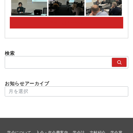
PickUp! Archive
検索
検
索
お知らせアーカイブ
アーカイブ
学会について
入会・年会費案内
学会誌
文献紹介
学会賞