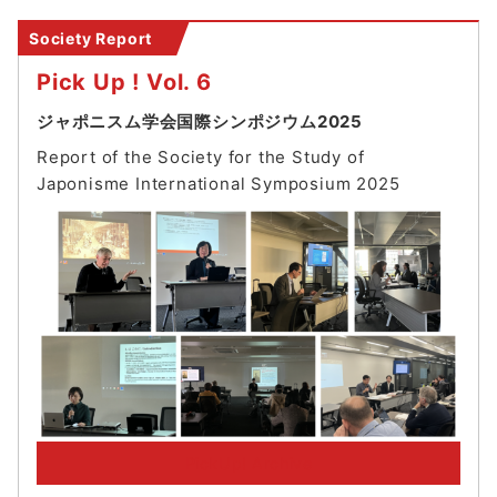
ョ
Society Report
ン
Pick Up ! Vol. 6
ジャポニスム学会国際シンポジウム2025
Report of the Society for the Study of
Japonisme International Symposium 202
5
PickUp! Archive