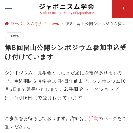
ジャポニスム学会
news
第8回畠山公開シンポジウム参加申込受け付けています
news
第8回畠山公開シンポジウム参加申込受
け付けています
シンポジウム、見学会ともにまだ席に余裕がありますの
で、申込期間を
10
見学会
10
月
4
日午前まで、シンポジウム
月
5
日まで延長いたします。
若手研究ワークショップ
は、10月
6
日まで受け付けています。
ご参加をお待ちしております。詳細は、
活動
のページをご
覧ください。