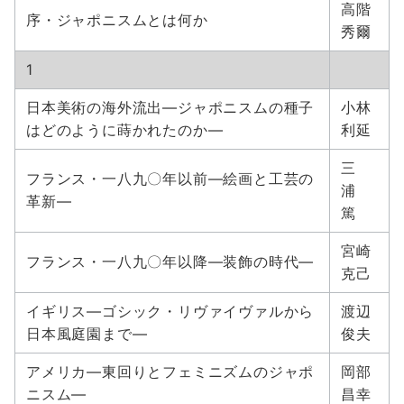
高階
序・ジャポニスムとは何か
秀爾
1
日本美術の海外流出―ジャポニスムの種子
小林
はどのように蒔かれたのか―
利延
三
フランス・一八九〇年以前―絵画と工芸の
浦
革新―
篤
宮崎
フランス・一八九〇年以降―装飾の時代―
克己
イギリス―ゴシック・リヴァイヴァルから
渡辺
日本風庭園まで―
俊夫
アメリカ―東回りとフェミニズムのジャポ
岡部
ニスム―
昌幸