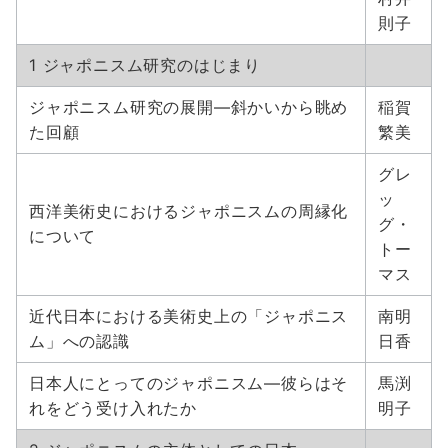
則子
1 ジャポニスム研究のはじまり
ジャポニスム研究の展開―斜かいから眺め
稲賀
た回顧
繁美
グレ
ッ
西洋美術史におけるジャポニスムの周縁化
グ・
について
トー
マス
近代日本における美術史上の「ジャポニス
南明
ム」への認識
日香
日本人にとってのジャポニスム―彼らはそ
馬渕
れをどう受け入れたか
明子