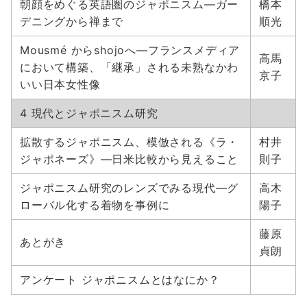
朝顔をめぐる英語圏のジャポニスム―ガー
橋本
デニングから禅まで
順光
Mousmé からshojoへ―フランスメディア
高馬
において構築、「継承」される未熟なかわ
京子
いい日本女性像
4 現代とジャポニスム研究
拡散するジャポニスム、模倣される《ラ・
村井
ジャポネーズ》―日米比較から見えること
則子
ジャポニスム研究のレンズでみる現代―グ
高木
ローバル化する着物を事例に
陽子
藤原
あとがき
貞朗
アンケート ジャポニスムとはなにか？