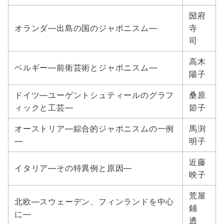
圀府
オランダ―出島の国のジャポニスム―
寺
司
高木
ベルギー―前衛芸術とジャポニスム―
陽子
ドイツ―ユーゲントシュティールのグラフ
桑原
ィックと工芸―
節子
オーストリア―綜合的ジャポニスムの一例
馬渕
―
明子
近藤
イタリア―その特異例と原因―
映子
荒屋
北欧―スウェーデン、フィンランドを中心
鋪
に―
透