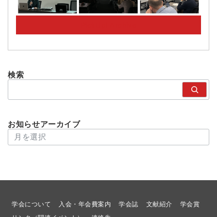
PickUp! Archive
検索
検
索
お知らせアーカイブ
アーカイブ
学会について
入会・年会費案内
学会誌
文献紹介
学会賞