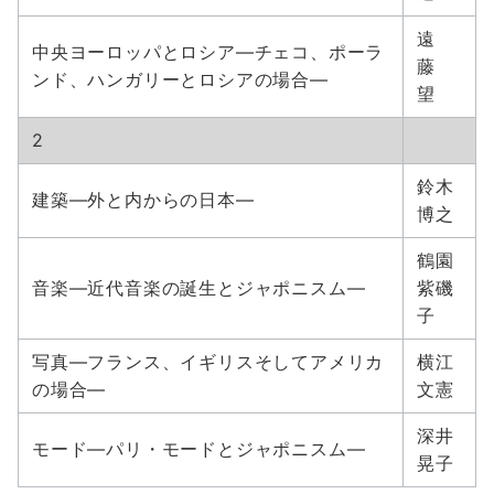
遠
中央ヨーロッパとロシア―チェコ、ポーラ
藤
ンド、ハンガリーとロシアの場合―
望
2
鈴木
建築―外と内からの日本―
博之
鶴園
音楽―近代音楽の誕生とジャポニスム―
紫磯
子
写真―フランス、イギリスそしてアメリカ
横江
の場合―
文憲
深井
モード―パリ・モードとジャポニスム―
晃子