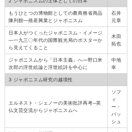
2 ジャポニスムの主体としての日本
もうひとつの博物館としての農商務省商品
石井
陳列館―殖産興業とジャポニスム
元章
日本人がつくったジャポニスム・イメージ
木田
―一九三〇年代の国際観光局のポスターか
拓也
ら見えてくること
ジャポニスムから「日本主義」へ―野口米
中地
次郎の浮世絵論と浮世絵詩を中心に
幸
3 ジャポニスム研究の越境性
ソフ
ィ
エルネスト・シェノーの美術批評再考─英
ー・
仏文芸交流からジャポニスムへ
バッ
シュ