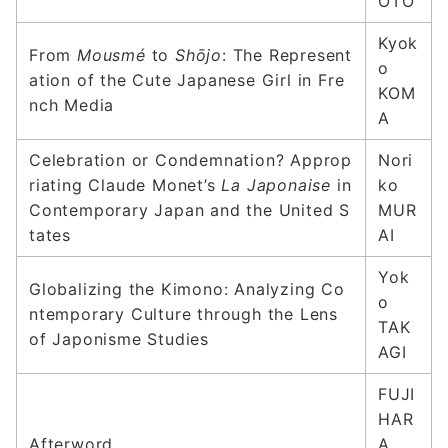
OTO
Kyok
From
Mousmé
to
Shōjo
: The Represent
o
ation of the Cute Japanese Girl in Fre
KOM
nch Media
A
Celebration or Condemnation? Approp
Nori
riating Claude Monet’s
La Japonaise
in
ko
Contemporary Japan and the United S
MUR
tates
AI
Yok
Globalizing the Kimono: Analyzing Co
o
ntemporary Culture through the Lens
TAK
of Japonisme Studies
AGI
FUJI
HAR
Afterword
A