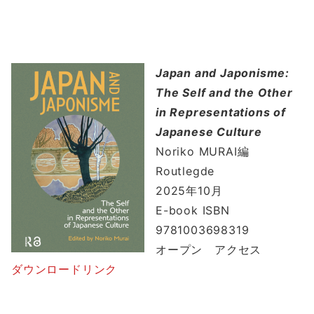
Japan and Japonisme:
The Self and the Other
in Representations of
Japanese Culture
Noriko MURAI編
Routlegde
2025年10月
E-book ISBN
9781003698319
オープン アクセス
ダウンロードリンク