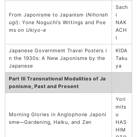
Sach
From Japonisme to Japanism (
Nihonsh
i
ugi
): Yone Noguchi’s Writings and Poe
NAK
ms on
Ukiyo-e
ACH
I
Japanese Government Travel Posters i
KIDA
n the 1930s: A New Japonisme by the
Taku
Japanese
ya
Part III Transnational Modalities of Ja
ponisme, Past and
Present
Yori
mits
Morning Glories in Anglophone Japoni
u
sme—Gardening, Haiku, and Zen
HAS
HIM