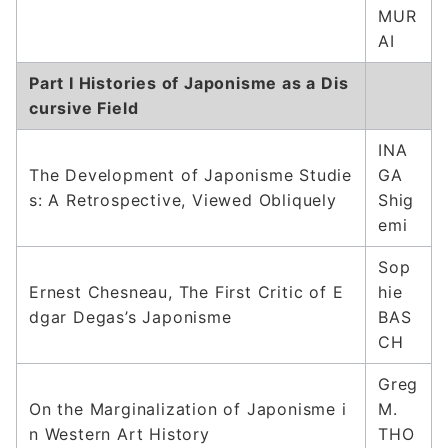
MUR
AI
Part I Histories of Japonisme as a Dis
cursive Field
INA
The Development of Japonisme Studie
GA
s: A Retrospective, Viewed Obliquely
Shig
emi
Sop
Ernest Chesneau, The First Critic of E
hie
dgar Degas’s Japonisme
BAS
CH
Greg
On the Marginalization of Japonisme i
M.
n Western Art History
THO