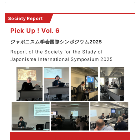
シ
ョ
Society Report
ン
Pick Up ! Vol. 6
ジャポニスム学会国際シンポジウム2025
Report of the Society for the Study of
Japonisme International Symposium 202
5
PickUp! Archive