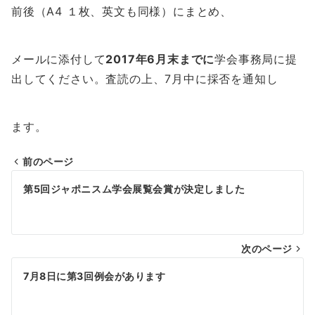
前後（A
4 １枚、英文も同様）にまとめ、
メールに添付して
2017年6月末までに
学会事務局に提
出してく
ださい。査読の上、7月中に採否を通知し
ます。
前のページ
投
第5回ジャポニスム学会展覧会賞が決定しました
稿
ナ
次のページ
ビ
ゲ
7月8日に第3回例会があります
ー