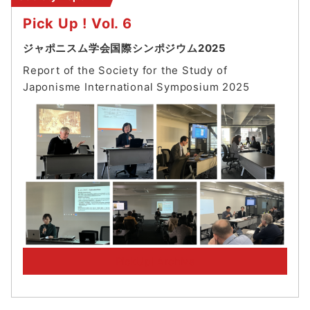
ン
Pick Up ! Vol. 6
ジャポニスム学会国際シンポジウム2025
Report of the Society for the Study of
Japonisme International Symposium 202
5
PickUp! Archive