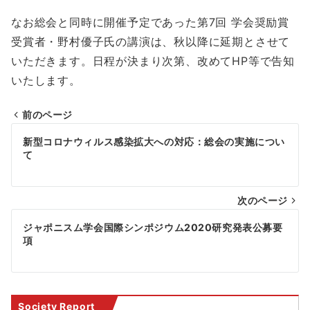
なお総会と同時に開催予定であった第7回 学会奨励賞
受賞者・野村優子氏の講演は、秋以降に延期とさせて
いただきます。日程が決まり次第、改めてHP等で告知
いたします。
前のページ
投
新型コロナウィルス感染拡大への対応：総会の実施につい
稿
て
ナ
次のページ
ビ
ゲ
ジャポニスム学会国際シンポジウム2020研究発表公募要
項
ー
シ
ョ
Society Report