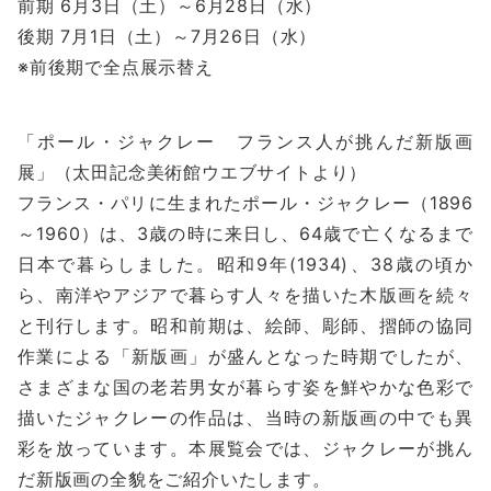
前期
6
月
3
日（土）～
6
月
28
日（水）
後期
7
月
1
日（土）～
7
月
26
日（水）
※前後期で全点展示替え
「ポール・ジャクレー フランス人が挑んだ新版画
展」（太田記念美術館ウエブサイトより）
フランス・パリに生まれたポール・ジャクレー（
1896
～
1960
）は、
3
歳の時に来日し、
64
歳で亡くなるまで
日本で暮らしました。昭和
9
年
(1934)
、
38
歳の頃か
ら、南洋やアジアで暮らす人々を描いた木版画を続々
と刊行します。昭和前期は、絵師、彫師、摺師の協同
作業による「新版画」が盛んとなった時期でしたが、
さまざまな国の老若男女が暮らす姿を鮮やかな色彩で
描いたジャクレーの作品は、当時の新版画の中でも異
彩を放っています。本展覧会では、ジャクレーが挑ん
だ新版画の全貌をご紹介いたします。