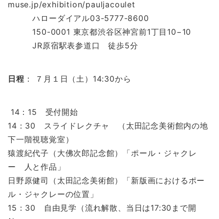
muse.jp/exhibition/pauljacoulet
ハローダイアル
03-5777-8600
150-0001
東京都渋谷区神宮前
1
丁目
10−10
JR
原宿駅表参道口 徒歩
5
分
日程
：
７月１日（土）
14:30
から
14
：
15
受付開始
14
：
30
スライドレクチャ （太田記念美術館内の地
下一階視聴覚室）
猿渡紀代子（大佛次郎記念館）「ポール・ジャクレ
ー 人と作品」
日野原健司（太田記念美術館）「新版画におけるポー
ル・ジャクレーの位置」
15
：
30
自由見学（流れ解散、当日は
17:30
まで開