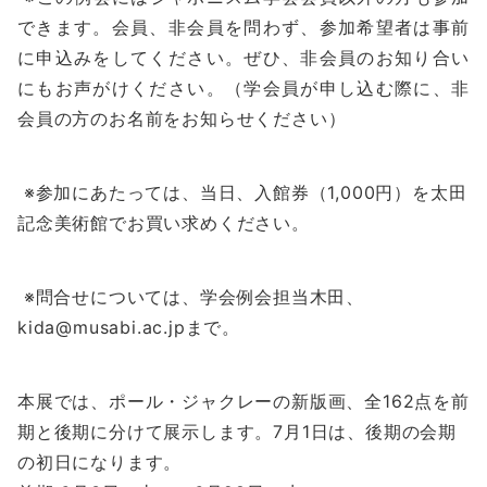
できます。会員、非会員を問わず、参加希望者は事前
に申込みをしてください。ぜひ、非会員のお知り合い
にもお声がけください。（学会員が申し込む際に、非
会員の方のお名前をお知らせください）
※参加にあたっては、当日、入館券（
1,000
円）を太田
記念美術館でお買い求めください。
※問合せについては、学会例会担当木田、
kida@musabi.ac.jp
まで。
本展では、ポール・ジャクレーの新版画、全
162
点を前
期と後期に分けて展示します。
7
月
1
日は、後期の会期
の初日になります。