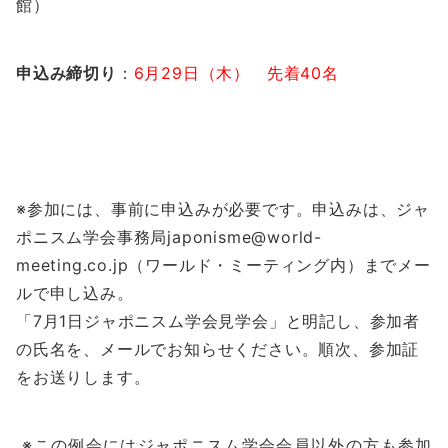
館）
申込み締切り
：
6
⽉
29
⽇（木） 先着
40
名
※参加には、事前に申込みが必要です。申込みは、ジャ
ポニスム学会事務局
japonisme@world-
meeting.co.jp
（ワールド・ミーティング内）までメー
ルで申し込み。
「
7
月
1
日ジャポニスム学会見学会」と明記し、参加者
の氏名を、メールでお知らせください。順次、参加証
をお送りします。
※この例会にはジャポニスム学会会員以外の方も参加