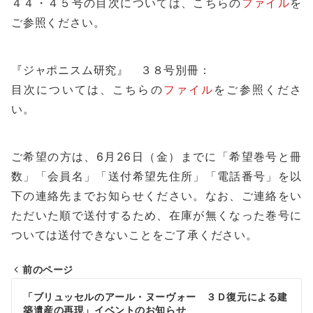
４４・４５号の目次については、こちらの
ファイル
を
ご参照ください。
『ジャポニスム研究』 ３８号別冊：
目次については、こちらの
ファイル
をご参照くださ
い。
ご希望の方は、
6
月
26
日（金）までに「希望巻号と冊
数」「会員名」「送付希望先住所」「電話番号」を以
下の連絡先までお知らせください。なお、ご連絡をい
ただいた順で送付するため、在庫が無くなった巻号に
ついては送付できないことをご了承ください。
前のページ
投
「ブリュッセルのアール・ヌーヴォー ３Ｄ復元による建
築遺産の再現」イベントのお知らせ