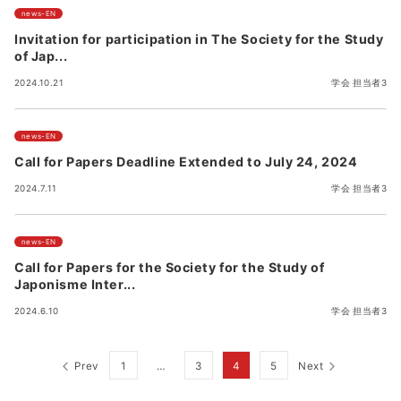
news-EN
Invitation for participation in The Society for the Study
of Jap...
2024.10.21
学会 担当者3
news-EN
Call for Papers Deadline Extended to July 24, 2024
2024.7.11
学会 担当者3
news-EN
Call for Papers for the Society for the Study of
Japonisme Inter...
2024.6.10
学会 担当者3
Posts
Prev
1
…
3
4
5
Next
pagination