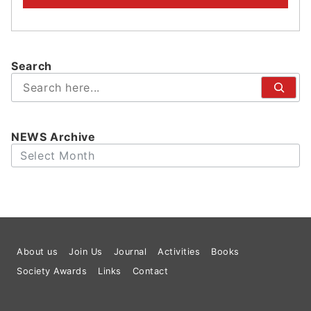
Search
検
索
NEWS Archive
Archives
About us
Join Us
Journal
Activities
Books
Society Awards
Links
Contact